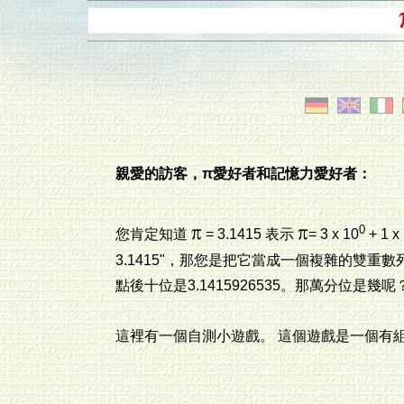
親愛的訪客，π愛好者和記憶力愛好者：
0
您肯定知道
= 3.1415 表示
= 3 x 10
+ 1 x
3.1415"，那您是把它當成一個複雜的雙重數
點後十位是3.1415926535。那萬分位是
這裡有一個自測小遊戲。 這個遊戲是一個有